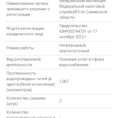
Межрайонная инспекция
Наименование органа,
Федеральной налоговой
принявшего решение о
службы№2 по Самарской
регистрации
области
Свидетельство
№,дата регистрации
63№005744751 от 17
юридического лица
октября 2012 г.
Непрерывный,
Режим работы
круглосуточный
Вид регулируемой
Оказание услуг в сфере
деятельности
водоснабжения:
Протяженность
водопроводных сетей (в
1,067
однотрубном исчислении)
(километров)
Количество скважин
2
(штук)
Количество
подкачивающих насосных
-